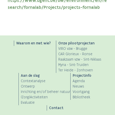
https://www.ugent.be/bw/environment/en/re
search/fornalab/Projects/projects-fornalab
Main
Waarom en met wie?
Onze pilootprojecten
VIRO vzw - Brugge
navigation
CAR Glorieux - Ronse
Raakzaam vzw - Sint-Niklaas
Myna - Sint-Truiden
Ter Heide - Zonhoven
Aan de slag
Projectinfo
Contextanalyse
Agenda
Ontwerp
Nieuws
Inrichting en/of beheer natuur
Voortgang
(Zorg)Activiteiten
Bibliotheek
Evaluatie
Contact