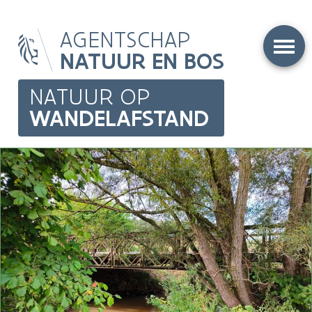
Overslaan
AGENTSCHAP
en
naar
NATUUR EN BOS
de
inhoud
NATUUR OP
gaan
WANDELAFSTAND
Main
navigation