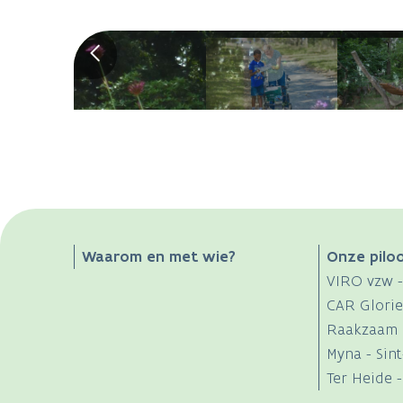
Main
Waarom en met wie?
Onze pilo
VIRO vzw 
navigation
CAR Glorie
Raakzaam v
Myna - Sin
Ter Heide 