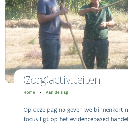
(Zorg)activiteiten
Kruimelpad
Home
Aan de slag
Op deze pagina geven we binnenkort me
focus ligt op het evidencebased handel