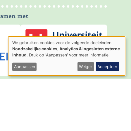
 samen met
We gebruiken cookies voor de volgende doeleinden:
Gebruik
Noodzakelijke cookies, Analytics & Ingesloten externe
van
inhoud
. Druk op 'Aanpassen' voor meer informatie.
persoonsgegevens
en
cookies
Aanpassen
Weiger
Accepteer
AGENTSCHAP
NATUUR & BOS