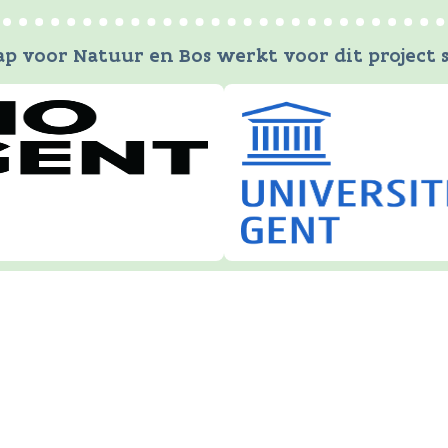
p voor Natuur en Bos werkt voor dit project
ciële website van de Vlaamse overheid
 Natuur en Bos
ankelijkheid
-