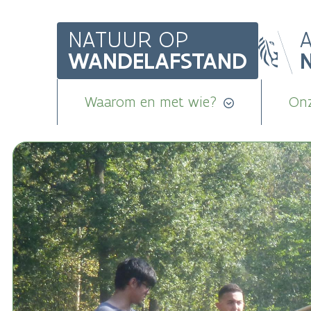
Overslaan
NATUUR OP
en
WANDELAFSTAND
naar
de
Main
inhoud
Waarom en met wie?
Onz
gaan
navigation