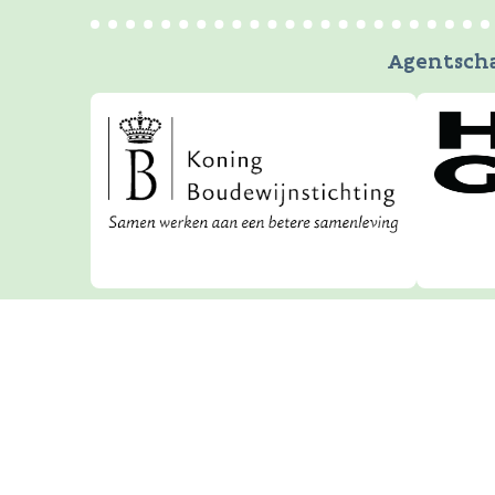
Agentscha
Natuurenbos.be is een offi
uitgegeven door
Agentschap voor
Over Vlaanderen.be
Disclaimer
Toeg