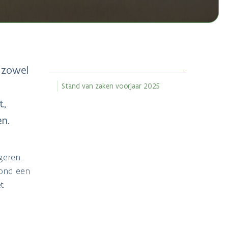
 zowel
Stand van zaken voorjaar 2025
t,
n.
geren.
rond een
et