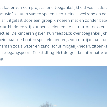
et kader van een project rond toegankelijkheid voor ieder
lusief te laten samen spelen. Een kleine speelzone en e
 er uitgetest door een groep kinderen met en zonder bep
aar kinderen vrij kunnen spelen en de natuur ontdekken. 
ties. De kinderen gaven hun feedback over toegankelijkh
heid naar de houten speelelementen, avontuurlijke parcou
menten zoals water en zand, schuilmogelijkheden, zitbank
n toegangspoort, fietsstalling. Met dergelijke informatie 
ag.