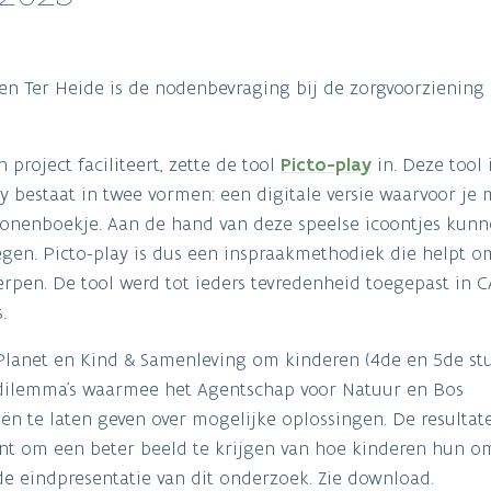
en Ter Heide is de nodenbevraging bij de zorgvoorziening
roject faciliteert, zette de tool
Picto-play
in. Deze tool 
ay bestaat in twee vormen: een digitale versie waarvoor je
iconenboekje. Aan de hand van deze speelse icoontjes kun
en. Picto-play is dus een inspraakmethodiek die helpt o
rpen. De tool werd tot ieders tevredenheid toegepast in 
.
lanet en Kind & Samenleving om kinderen (4de en 5de stu
dilemma's waarmee het Agentschap voor Natuur en Bos
n te laten geven over mogelijke oplossingen. De resultate
ant om een beter beeld te krijgen van hoe kinderen hun 
e eindpresentatie van dit onderzoek. Zie download.