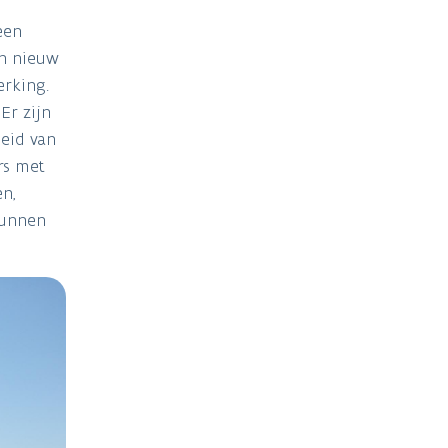
een
en nieuw
erking.
Er zijn
eid van
rs met
en,
kunnen