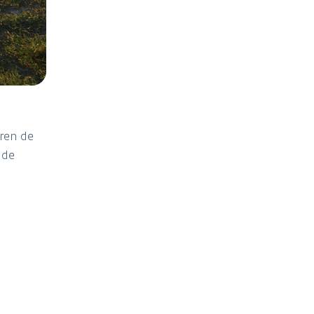
eren de
 de