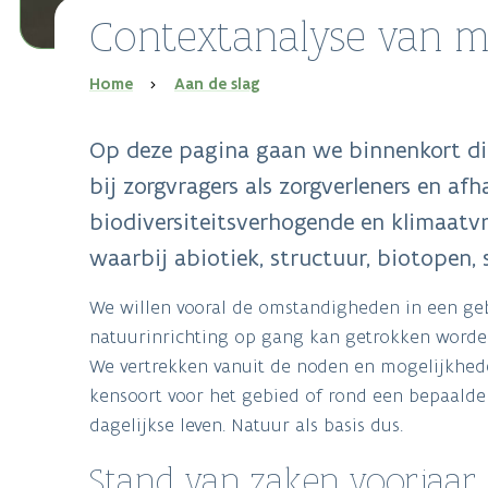
Contextanalyse van 
Kruimelpad
Home
Aan de slag
Op deze pagina gaan we binnenkort di
bij zorgvragers als zorgverleners en af
biodiversiteitsverhogende en klimaatvr
waarbij abiotiek, structuur, biotopen
We willen vooral de omstandigheden in een geb
natuurinrichting op gang kan getrokken worden 
We vertrekken vanuit de noden en mogelijkhede
kensoort voor het gebied of rond een bepaalde 
dagelijkse leven. Natuur als basis dus.
Stand van zaken voorjaar