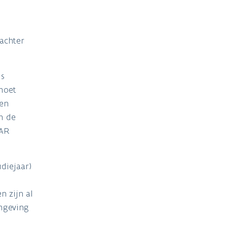
 achter
is
 moet
nen
m de
CAR
diejaar)
n zijn al
omgeving