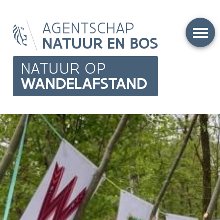
Overslaan
AGENTSCHAP
en
naar
NATUUR EN BOS
de
inhoud
NATUUR OP
gaan
WANDELAFSTAND
Main
navigation